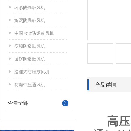
环形防爆鼓风机
旋涡防爆鼓风机
中国台湾防爆鼓风机
变频防爆鼓风机
漩涡防爆鼓风机
透浦式防爆鼓风机
产品详情
防爆中压通风机
查看全部
高压