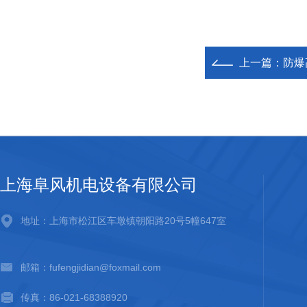
上一篇：
防爆
上海阜风机电设备有限公司
地址：上海市松江区车墩镇朝阳路20号5幢647室
邮箱：fufengjidian@foxmail.com
传真：86-021-68388920