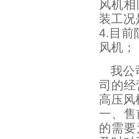
风机相
装工况
4.目
风机；
我公司
司的经
高压风
一、售
的需要