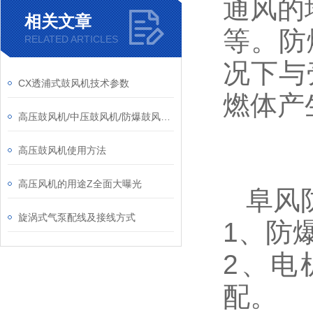
通风的
相关文章
等。防
RELATED ARTICLES
况下与
CX透浦式鼓风机技术参数
燃体产
高压鼓风机/中压鼓风机/防爆鼓风机/透浦式鼓风机价格选型参考
高压鼓风机使用方法
高压风机的用途Z全面大曝光
阜风
旋涡式气泵配线及接线方式
1、防
2、电
配。