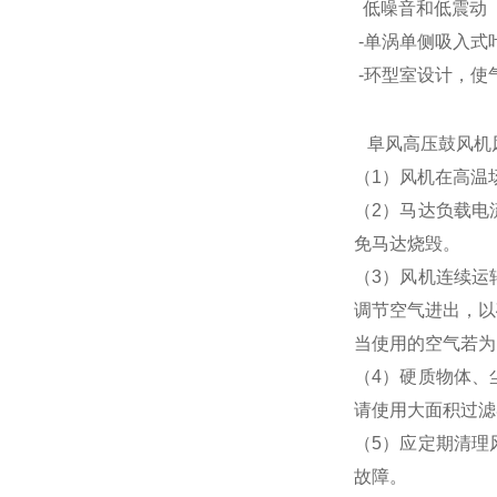
低噪音和低震动
-单涡单侧吸入式
-环型室设计，使
阜风高压鼓风机
（1）风机在高温
（2）马达负载电
免马达烧毁。
（3）风机连续运
调节空气进出，以
当使用的空气若为
（4）硬质物体、
请使用大面积过滤
（5）应定期清理
故障。