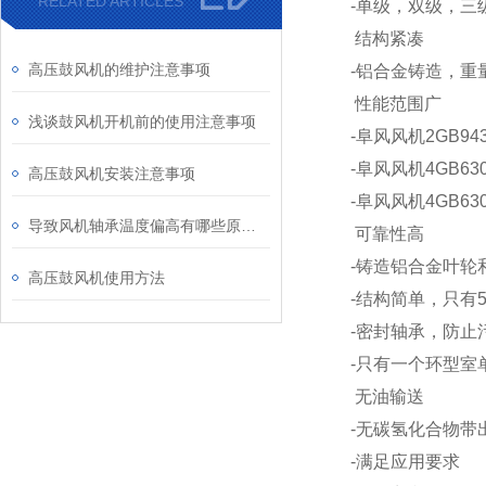
RELATED ARTICLES
-单级，双级，三
结构紧凑
高压鼓风机的维护注意事项
-铝合金铸造，重
性能范围广
浅谈鼓风机开机前的使用注意事项
-阜风风机2GB943
-阜风风机4GB63
高压鼓风机安装注意事项
-阜风风机4GB63
导致风机轴承温度偏高有哪些原因呢
可靠性高
-铸造铝合金叶轮
高压鼓风机使用方法
-结构简单，只有
-密封轴承，防止
-只有一个环型室
无油输送
-无碳氢化合物带
-满足应用要求