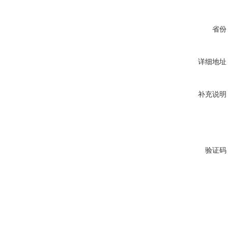
省份
详细地址
补充说明
验证码