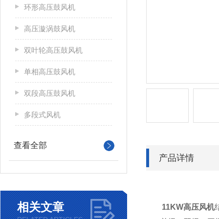
环形高压鼓风机
高压漩涡鼓风机
双叶轮高压鼓风机
单相高压鼓风机
双段高压鼓风机
多段式风机
查看全部
产品详情
相关文章
11KW高压风机