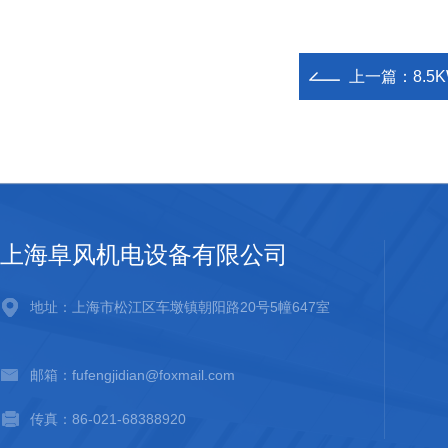
上一篇：
8.
上海阜风机电设备有限公司
地址：上海市松江区车墩镇朝阳路20号5幢647室
邮箱：fufengjidian@foxmail.com
传真：86-021-68388920