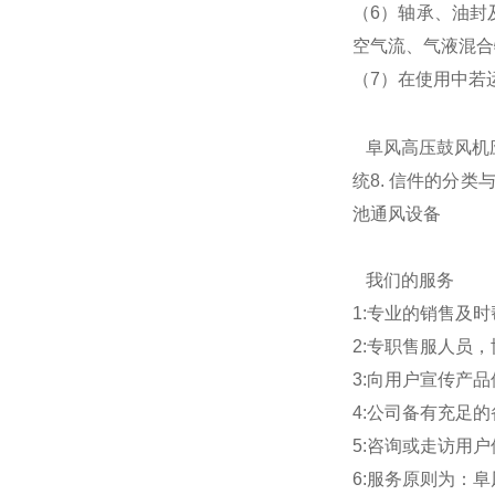
（6）轴承、油封
空气流、气液混合
（7）在使用中若
阜风高压鼓风机应用范
统8. 信件的分类与
池通风设备
我们的服务
1:专业的销售及
2:专职售服人员
3:向用户宣传产
4:公司备有充足
5:咨询或走访用
6:服务原则为：