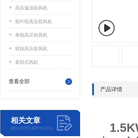
高压漩涡鼓风机
双叶轮高压鼓风机
单相高压鼓风机
双段高压鼓风机
多段式风机
查看全部
产品详情
相关文章
1.5
RELATED ARTICLES