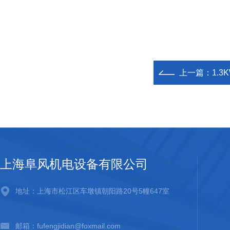
上一篇：
1.
上海阜风机电设备有限公司
地址：上海市松江区车墩镇朝阳路20号5幢647室
邮箱：fufengjidian@foxmail.com