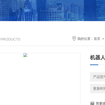
我的位置：
首页
/ PRODUCTS
机器
产品型
更新时间：
简要