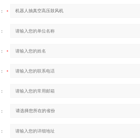
：
：
：
：
：
：
：