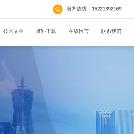
服务热线：
15221392169
技术文章
资料下载
在线留言
联系我们