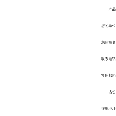
产品
您的单位
您的姓名
联系电话
常用邮箱
省份
详细地址