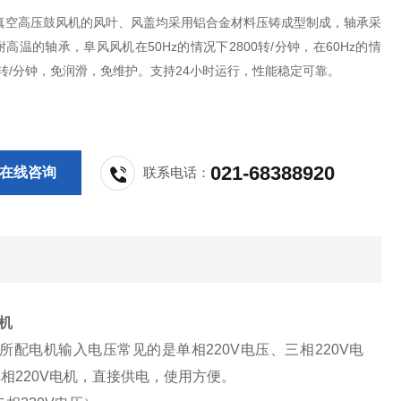
真空高压鼓风机的风叶、风盖均采用铝合金材料压铸成型制成，轴承采
高温的轴承，阜风风机在50Hz的情况下2800转/分钟，在60Hz的情
0转/分钟，免润滑，免维护。支持24小时运行，性能稳定可靠。
021-68388920
在线咨询
联系电话：
机
配电机输入电压常见的是单相220V电压、三相220V电
单相220V电机，直接供电，使用方便。