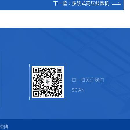
下一篇：
多段式高压鼓风机
扫一扫关注我们
SCAN
登陆