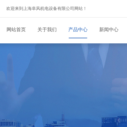
欢迎来到上海阜风机电设备有限公司网站！
网站首页
关于我们
产品中心
新闻中心