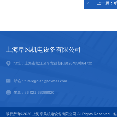
上一篇：
上海阜风机电设备有限公司
地址：上海市松江区车墩镇朝阳路20号5幢647室
邮箱：fufengjidian@foxmail.com
传真：86-021-68388920
版权所有©2026 上海阜风机电设备有限公司 All Rights Reserved
备