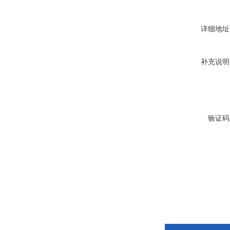
详细地址
补充说明
验证码