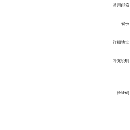
常用邮箱
省份
详细地址
补充说明
验证码