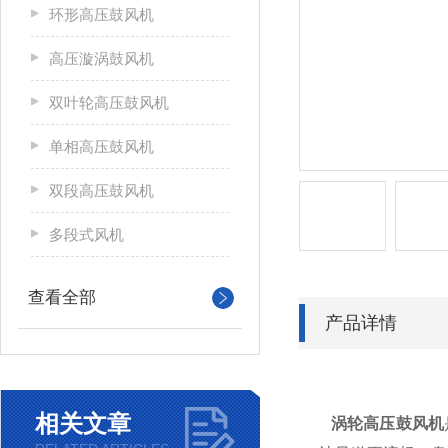
环形高压鼓风机
高压漩涡鼓风机
双叶轮高压鼓风机
单相高压鼓风机
双段高压鼓风机
多段式风机
查看全部
产品详情
相关文章
涡轮高压鼓风机