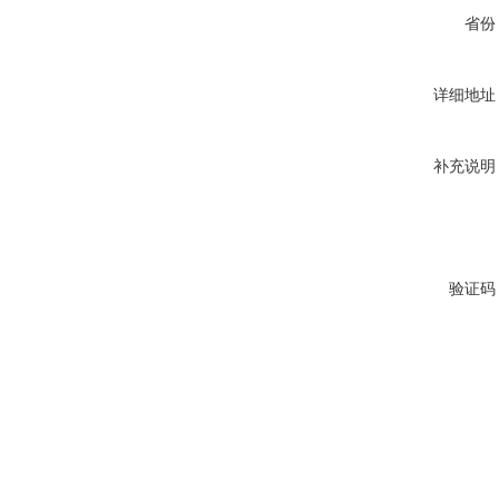
省份
详细地址
补充说明
验证码