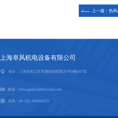
上一篇：
热风
上海阜风机电设备有限公司
地址：上海市松江区车墩镇朝阳路20号5幢647室
邮箱：fufengjidian@foxmail.com
传真：86-021-68388920