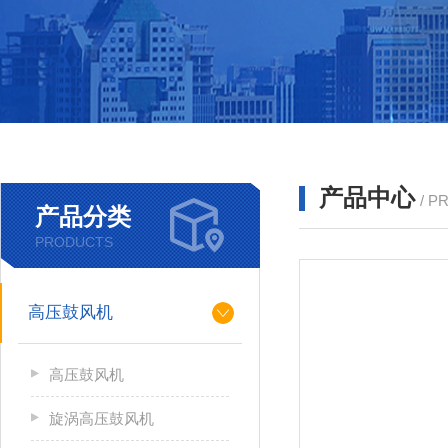
产品中心
/ P
产品分类
PRODUCTS
高压鼓风机
高压鼓风机
旋涡高压鼓风机