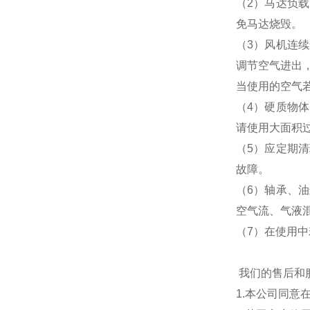
（2）马达负
免马达烧毁。
（3）风机连
调节空气进出
当使用的空气
（4）硬质物
请使用大面积
（5）应定期
故障。
（6）轴承、
空气流、气液
（7）在使用
我们的售后和
1.本公司同