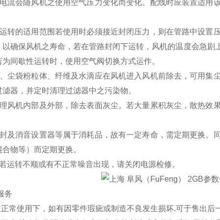
载电流会随风机之使用空气压力变化而变化。配线时应装置适用
续运转的适用范围若使用时必须接近封闭压力，则在管路中设置
，以确保风机之寿命，若在管路封闭下运转，风机的温度会急剧
若为间歇性运转时，使用空气阀切换方式运作。
体、尘袋粉粒体、纤维及水滴应在风机进入风机前除去，可用集
过滤器，并定时清理过滤器中之污染物。
清理风机内部及外部，除去表面灰尘。若大量累积灰尘，散热效
油封及消音设置器等属于消耗品，故有一定寿命，需定期更换。
混合物等）而定期更换。
中若运转不顺或有不正常噪音出现，请关闭电源检修。
服务
意在正常使用下，如有因零件瑕疵或制造不良发生损坏.可于售出后