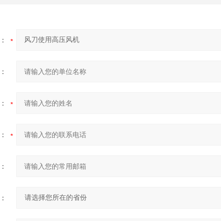
：
：
：
：
：
：