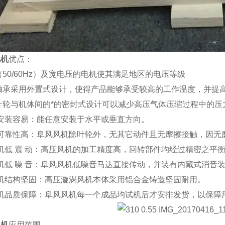
风机
优点：
50/60Hz）及宽电压的电机使其满足地区的电压等级
轴承采用外置式设计，使得产品能够承受较高的工作温度，并提
叶轮与机体间的*的密封式设计可以减少高压气体压缩过程中的压
机安装容易：能任意安装于水平或垂直方向。
机可靠性高：阜风风机除叶轮外，无其它动件且无摩擦接触，因无
风机低 震 动：高压风机的加工精度高，回转部件均经过精密之平
机低 噪 音：阜风风机低噪音马达直接传动，并装有内藏式消音
风机结构坚固：高压漩涡风机本体采用铝合金铸造坚固耐用。
风机品质保障：阜风风机每一个成品均试机后才安排发货，以保障
风机
应用范围