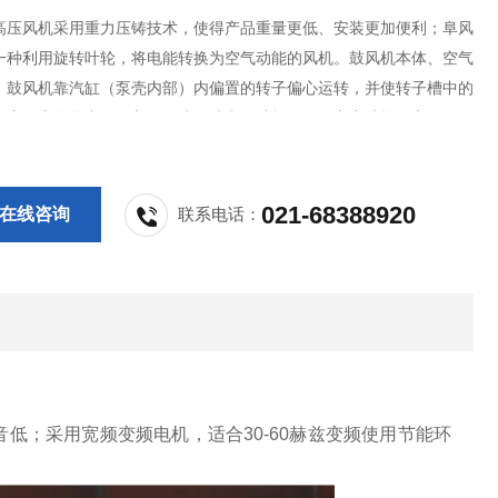
高压风机采用重力压铸技术，使得产品重量更低、安装更加便利；阜风
一种利用旋转叶轮，将电能转换为空气动能的风机。鼓风机本体、空气
。鼓风机靠汽缸（泵壳内部）内偏置的转子偏心运转，并使转子槽中的
的容积变化将空气吸入、压缩、吐出。叶轮：经改良之叶轮，高压风机
身之缝隙范围减少，阜风风机在运转时可防止粉尘阻塞。
021-68388920
在线咨询
联系电话：
；采用宽频变频电机，适合30-60赫兹变频使用节能环