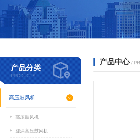
产品中心
/ P
产品分类
PRODUCTS
高压鼓风机
高压鼓风机
旋涡高压鼓风机