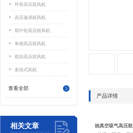
环形高压鼓风机
高压漩涡鼓风机
双叶轮高压鼓风机
单相高压鼓风机
双段高压鼓风机
多段式风机
查看全部
产品详情
相关文章
抽真空吸气高压鼓