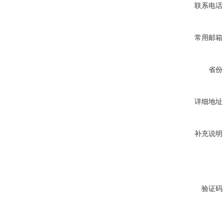
联系电话
常用邮箱
省份
详细地址
补充说明
验证码