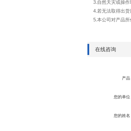
3.自然天灾或操
4.若无法取得出
5.本公司对产品
在线咨询
产品
您的单位
您的姓名