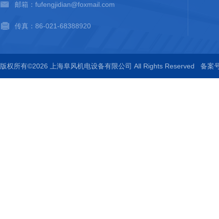
邮箱：fufengjidian@foxmail.com
传真：86-021-68388920
版权所有©2026 上海阜风机电设备有限公司 All Rights Reserved
备案号