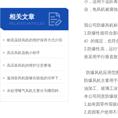
小，适用于远距离
业，免风机被腐蚀
相关文章
RELATED ARTICLES
我公司防爆风机标
1.防爆性能符合
耐高温鼓风机的维护保养方式介绍
d》的规定，也符合
2.防爆性高，运
高压风机选购小助手
座采用平行垂直散
高压鼓风机的维护注意事项
防爆风机应用范
漩涡鼓风机能够在较低的功率下产生高压气流
防爆风机主要用于
油加工、玻璃工业
水处理曝气风机主要分为哪四种类型？
本公司同意防爆鼓
1.如有因零件瑕
2.若因客户使用