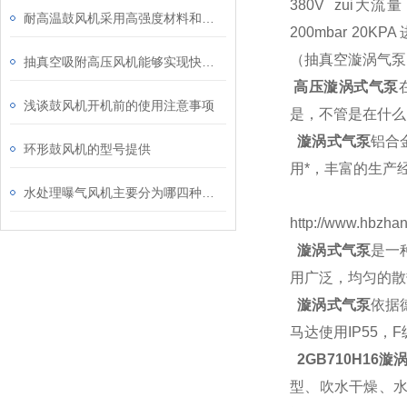
380V zui大流量
耐高温鼓风机采用高强度材料和良好的冷却技术
200mbar 20
（抽真空漩涡气泵
抽真空吸附高压风机能够实现快速、高效的抽真空效果
高压漩涡式气泵
浅谈鼓风机开机前的使用注意事项
是，不管是在什么
漩涡式气泵
铝合
环形鼓风机的型号提供
用*，丰富的生产
水处理曝气风机主要分为哪四种类型？
http://www.hbzha
漩涡式气泵
是一
用广泛，均匀的散
漩涡式气泵
依据
马达使用IP55
2GB710H16漩
型、吹水干燥、