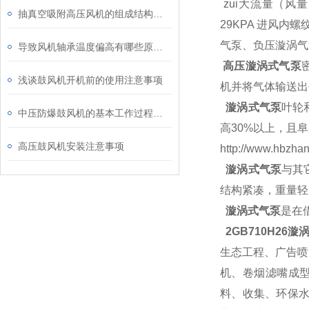
zui大流量（风量）:
抽真空吸附高压风机的组成结构及应用领域
29KPA 进风内螺
气泵、负压漩涡气
导致风机轴承温度偏高有哪些原因呢
高压漩涡式气泵
浅谈鼓风机开机前的使用注意事项
机并将气体输送出
漩涡式气泵
叶轮
中压防爆鼓风机的基本工作过程及结构特点
高30%以上，且
高压鼓风机安装注意事项
http://www.hbzha
漩涡式气泵
与其
结构紧凑，重量轻
漩涡式气泵
是在
2GB710H26
漩涡
生态工程、广告喷
机、卷烟滤嘴成
料、收集、环保