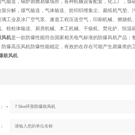
沼气输送，锅炉易燃易爆场所，各种机械设备配套，化工厂，煤
垃圾分解，煤气输送，气体输送、纺织织维集尘、裁纸机气垫、
玻璃工业及冰厂空气泵、遂道工程压送空气，印刷机械、燃烧机
机、粉粒体输送、厨房机械、木工机械、干燥机、焚化炉、恒温
鼓风机
是一款防爆性能符合国家相关电气标准的防爆风机产品；
，防爆高压风机防爆性能稳定，有效的在存在可能产生易爆类的
防爆鼓风机
：
：