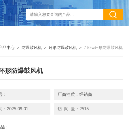
产品中心
>
防爆鼓风机
>
环形防爆鼓风机
>
7.5kw环形防爆鼓风机
kw环形防爆鼓风机
号：
厂商性质：经销商
2025-09-01
访 问 量：2515
描述：