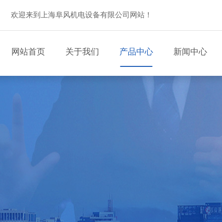
欢迎来到上海阜风机电设备有限公司网站！
网站首页
关于我们
产品中心
新闻中心