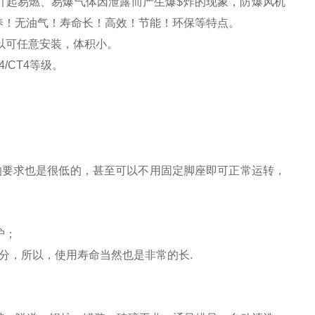
引起易燃、易爆气体因泄露而产生爆$炸的现象，防爆风机
养！无油气！寿命长！高效！节能！环保等特点。
以可任意安装，体积小。
/CT4等级。
的要求也是很低的，甚至可以不用固定脚座即可正常运转，
护；
分，所以，使用寿命当然也是非常的长.