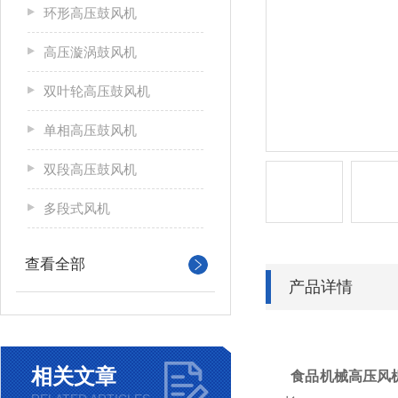
环形高压鼓风机
高压漩涡鼓风机
双叶轮高压鼓风机
单相高压鼓风机
双段高压鼓风机
多段式风机
查看全部
产品详情
相关文章
食品机械高压风