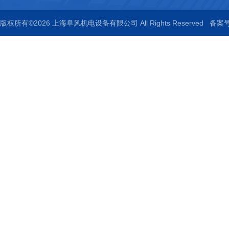
版权所有©2026 上海阜风机电设备有限公司 All Rights Reserved
备案号