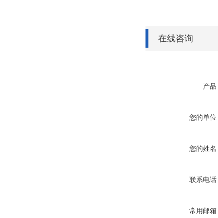
在线咨询
产品
您的单位
您的姓名
联系电话
常用邮箱