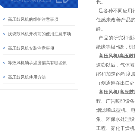
RELATED ARTICLES
长。
足各种不同应用
高压鼓风机的维护注意事项
任感来改善产品
静。
浅谈鼓风机开机前的使用注意事项
产品的研究和设计
绝缘等级H级，机体
高压鼓风机安装注意事项
高压风机/高压鼓
导致风机轴承温度偏高有哪些原因呢
道②以后，气体被
缩和加速的程度
高压鼓风机使用方法
（侧通道在出口处
高压风机/高压鼓
程、广告喷印设备
烟滤嘴成型机、
集、环保水处理设
工程、雾化干燥机