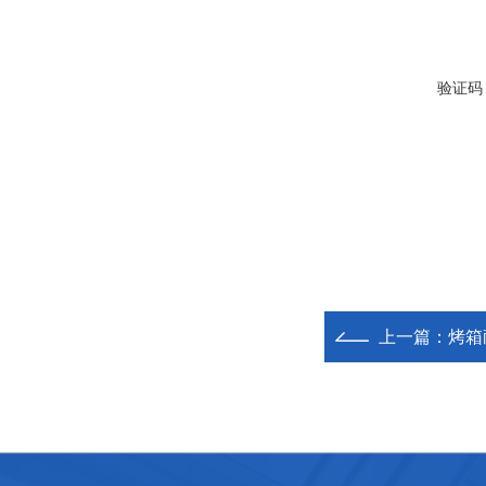
验证码
上一篇：
烤箱