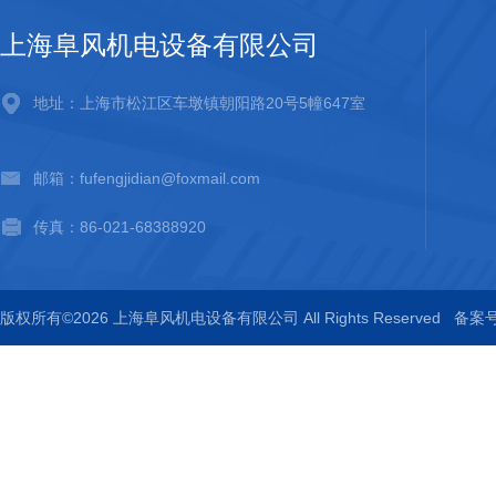
上海阜风机电设备有限公司
地址：上海市松江区车墩镇朝阳路20号5幢647室
邮箱：fufengjidian@foxmail.com
传真：86-021-68388920
版权所有©2026 上海阜风机电设备有限公司 All Rights Reserved
备案号