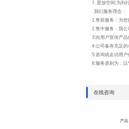
7. 置放空间:
我们服务理念：
1.售前服务：为
2.售中服务：我
3:向用户宣传产
4:公司备有充足
5:咨询或走访用
6:服务原则为：以
在线咨询
产品