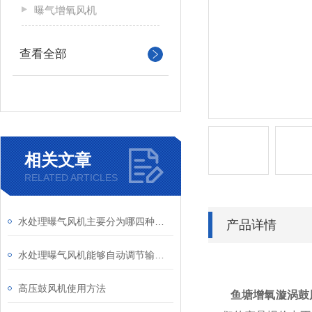
曝气增氧风机
查看全部
相关文章
RELATED ARTICLES
水处理曝气风机主要分为哪四种类型？
产品详情
水处理曝气风机能够自动调节输出压力和风量
高压鼓风机使用方法
鱼塘增氧漩涡鼓