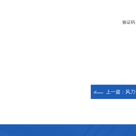
验证码
上一篇：
风刀