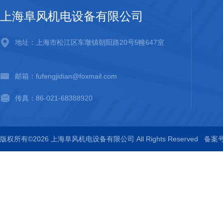
上海阜风机电设备有限公司
地址：上海市松江区车墩镇朝阳路20号5幢647室
邮箱：fufengjidian@foxmail.com
传真：86-021-68388920
版权所有©2026 上海阜风机电设备有限公司 All Rights Reserved
备案号