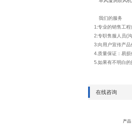
阜风漩涡鼓风机
我们的服务
1:专业的销售工
2:专职售服人员
3:向用户宣传产
4.质量保证：易
5.如果有不明白
在线咨询
产品