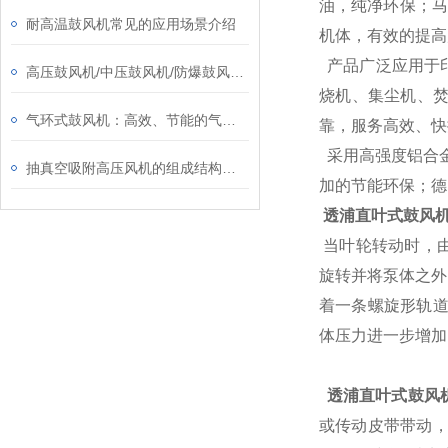
油，纯净环保；马
耐高温鼓风机常见的应用场景介绍
机体，有效的提高
产品广泛应用于
高压鼓风机/中压鼓风机/防爆鼓风机/透浦式鼓风机价格选型参考
烧机、集尘机、
气环式鼓风机：高效、节能的气体输送设备
靠，服务高效、快
采用高强度铝合
抽真空吸附高压风机的组成结构及应用领域
加的节能环保；德
透浦直叶式鼓风
当叶轮转动时，
旋转并将泵体之外
着一条螺旋形轨道
体压力进一步增加
透浦直叶式鼓风
或传动皮带带动，