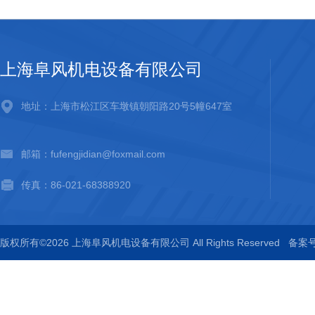
上海阜风机电设备有限公司
地址：上海市松江区车墩镇朝阳路20号5幢647室
邮箱：fufengjidian@foxmail.com
传真：86-021-68388920
版权所有©2026 上海阜风机电设备有限公司 All Rights Reserved
备案号