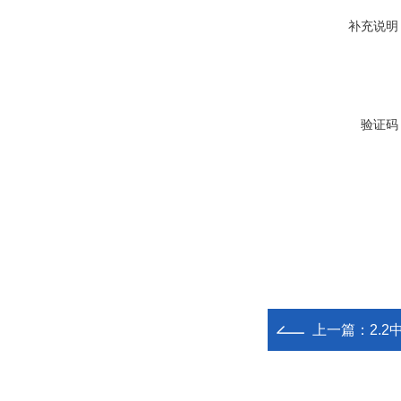
补充说明
验证码
上一篇：
2.