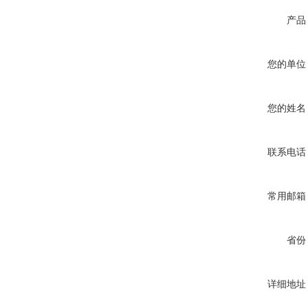
产品
您的单位
您的姓名
联系电话
常用邮箱
省份
详细地址