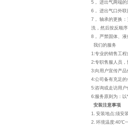
5， 进出气两端
6， 进出气口外
7， 轴承的更换
洗，然后按反顺序
8， 严禁固体、
我们的服务
1:专业的销售工
2:专职售服人员
3:向用户宣传产
4:公司备有充足
5:咨询或走访用
6:服务原则为：以
安装注意事项
1. 安装地点:须
2. 环境温度:40℃