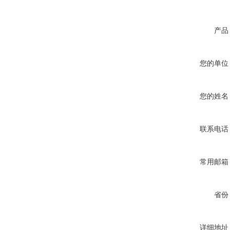
产品
您的单位
您的姓名
联系电话
常用邮箱
省份
详细地址