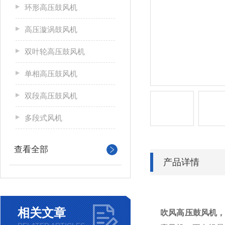
环形高压鼓风机
高压漩涡鼓风机
双叶轮高压鼓风机
单相高压鼓风机
双段高压鼓风机
多段式风机
查看全部
产品详情
相关文章
吹风高压鼓风机