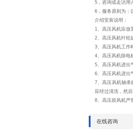
5，咨询或走访用
6，服务原则为：以
介绍安装说明：
1、高压风机应放
2、高压风机叶轮
3、高压风机工作
4、高压风机除电
5、高压风机进出
6、高压风机进出
7、高压风机轴承
应经过清洗，然后
8、高压鼓风机严
在线咨询