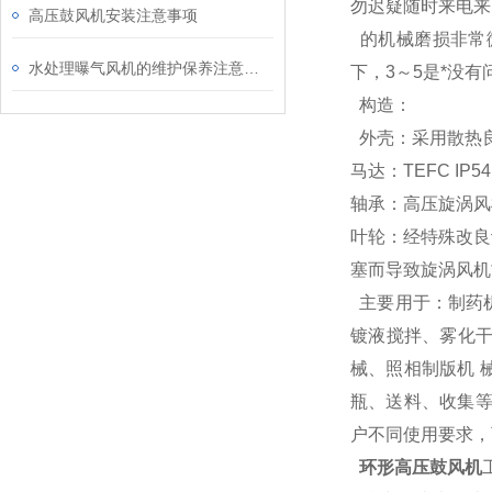
勿迟疑随时来电来
高压鼓风机安装注意事项
的机械磨损非常
水处理曝气风机的维护保养注意事项
下，3～5是*没
构造：
外壳：采用散热
马达：TEFC I
轴承：高压旋涡风
叶轮：经特殊改良
塞而导致旋涡风机
主要用于：制药
镀液搅拌、雾化
械、照相制版机 
瓶、送料、收集等
户不同使用要求，
环形高压鼓风机