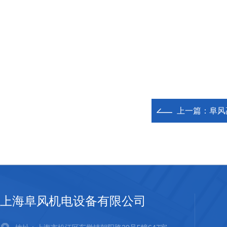
上一篇：
阜风
上海阜风机电设备有限公司