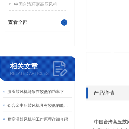
中国台湾环形高压风机
查看全部
相关文章
RELATED ARTICLES
漩涡鼓风机能够在较低的功率下产生高压气流
产品详情
铝合金中压鼓风机具有较低的能耗，实现高效节能
耐高温鼓风机的工作原理详细介绍
中国台湾高压鼓