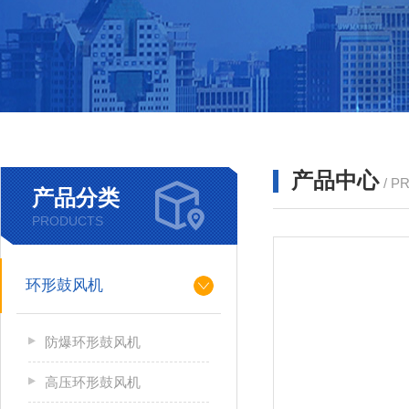
产品中心
/ P
产品分类
PRODUCTS
环形鼓风机
防爆环形鼓风机
高压环形鼓风机