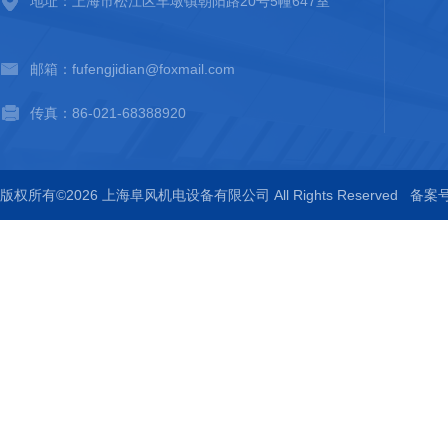
地址：上海市松江区车墩镇朝阳路20号5幢647室
邮箱：fufengjidian@foxmail.com
传真：86-021-68388920
版权所有©2026 上海阜风机电设备有限公司 All Rights Reserved
备案号