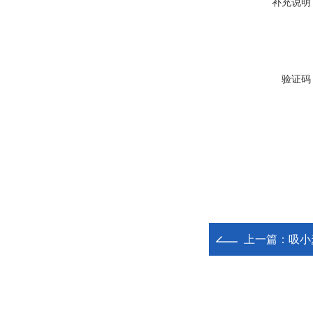
补充说明
验证码
上一篇：
吸小