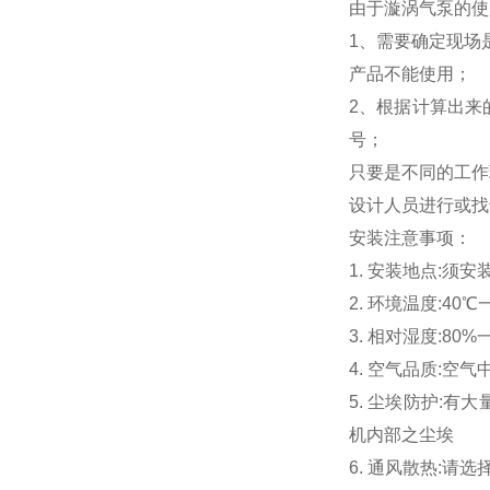
由于漩涡气泵的使
1、需要确定现场
产品不能使用；
2、根据计算出来
号；
只要是不同的工作
设计人员进行或找
安装注意事项：
1. 安装地点:须
2. 环境温度:40℃
3. 相对湿度:80%
4. 空气品质:
5. 尘埃防护:
机内部之尘埃
6. 通风散热: