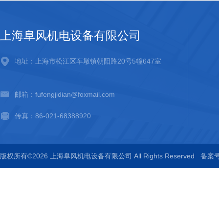
上海阜风机电设备有限公司
地址：上海市松江区车墩镇朝阳路20号5幢647室
邮箱：fufengjidian@foxmail.com
传真：86-021-68388920
版权所有©2026 上海阜风机电设备有限公司 All Rights Reserved
备案号