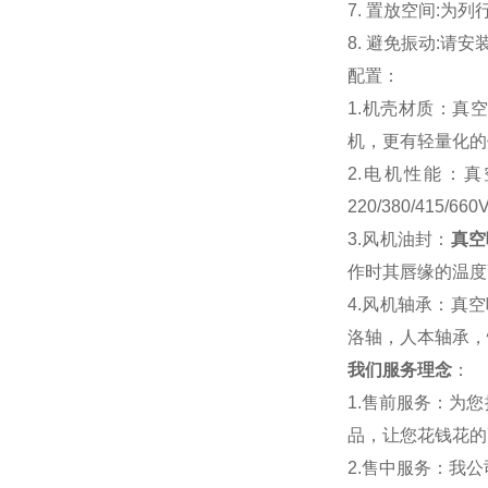
7. 置放空间:
8. 避免振动:
配置：
1.机壳材质：真
机，更有轻量化的
2.电机性能：
220/380/4
3.风机油封：
真空
作时其唇缘的温度
4.风机轴承：真
洛轴，人本轴承，
我们服务理念
：
1.售前服务：为
品，让您花钱花的
2.售中服务：我