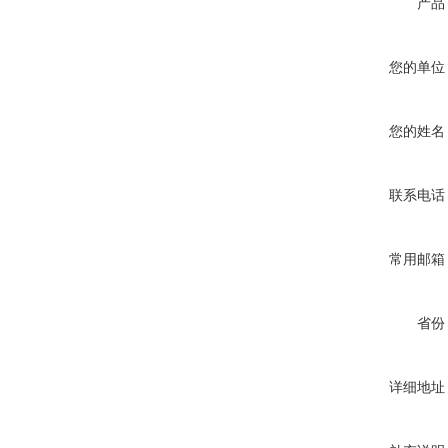
产品
您的单位
您的姓名
联系电话
常用邮箱
省份
详细地址