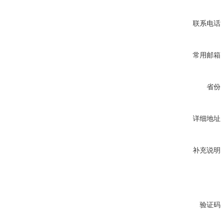
联系电话
常用邮箱
省份
详细地址
补充说明
验证码