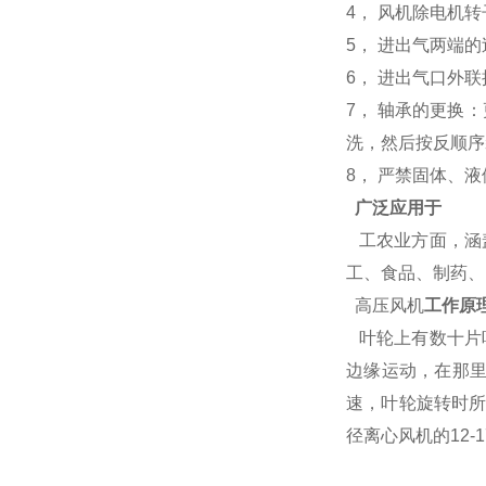
4， 风机除电机
5， 进出气两端
6， 进出气口外
7， 轴承的更换
洗，然后按反顺序
8， 严禁固体、
广泛应用于
工农业方面，涵
工、食品、制药、
高压风机
工作原
叶轮上有数十片
边缘运动，在那
速，叶轮旋转时所
径离心风机的12-