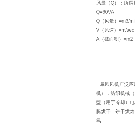
风量（Q）：所谓
Q=60VA
Q（风量）=m3/mi
V（风速）=m/sec
A（截面积）=m2
阜风风机广泛应
机），纺织机械（
型（用于冷却）电
腿烘干，饼干烘焙
氧