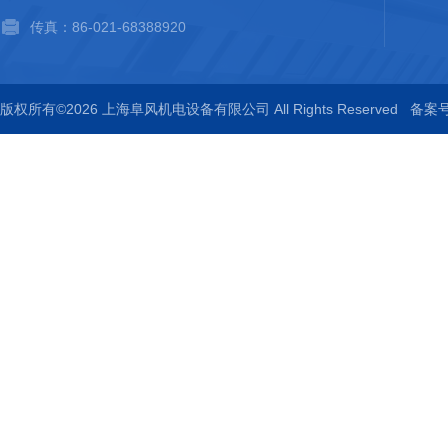
传真：86-021-68388920
版权所有©2026 上海阜风机电设备有限公司 All Rights Reserved
备案号