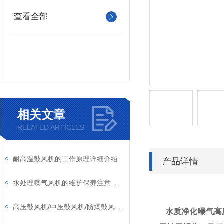
查看全部
相关文章
RELATED ARTICLES
耐高温鼓风机的工作原理详细介绍
产品详情
水处理曝气风机的维护保养注意事项
高压鼓风机/中压鼓风机/防爆鼓风机/透浦式鼓风机价格选型参考
水质净化曝气高