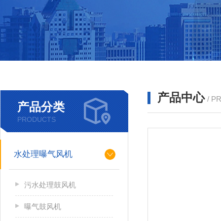
产品中心
/ P
产品分类
PRODUCTS
水处理曝气风机
污水处理鼓风机
曝气鼓风机