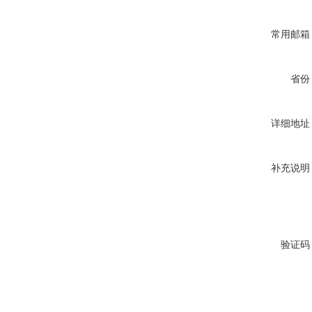
常用邮箱
省份
详细地址
补充说明
验证码