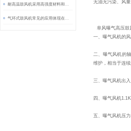
无油无污染、风量
耐高温鼓风机采用高强度材料和良好的冷却技术
气环式鼓风机常见的应用体现在哪些方面？
阜风曝气高压鼓
一、曝气风机的风
二、曝气风机的轴承
维护，相当于连续
三、曝气风机出入
四、曝气风机1.
五、曝气风机压力