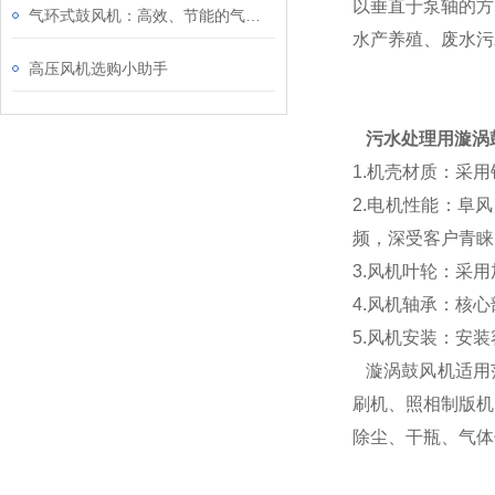
以垂直于泵轴的方
气环式鼓风机：高效、节能的气体输送设备
水产养殖、废水污
高压风机选购小助手
污水处理用漩涡
1.机壳材质：采
2.电机性能：阜风风
频，深受客户青睐
3.风机叶轮：采
4.风机轴承：核
5.风机安装：安
漩涡鼓风机适用
刷机、照相制版机
除尘、干瓶、气体