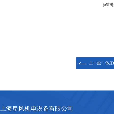
验证码
上一篇：
负压
上海阜风机电设备有限公司