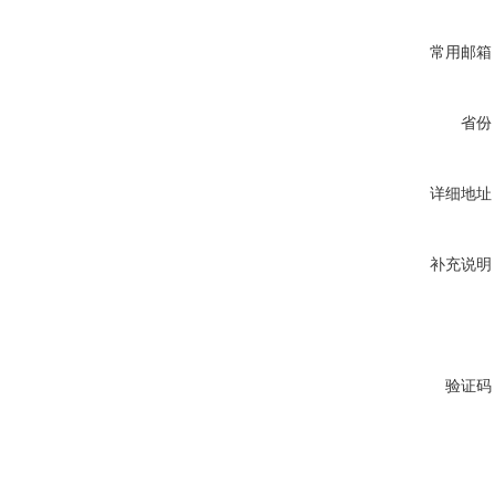
常用邮箱
省份
详细地址
补充说明
验证码