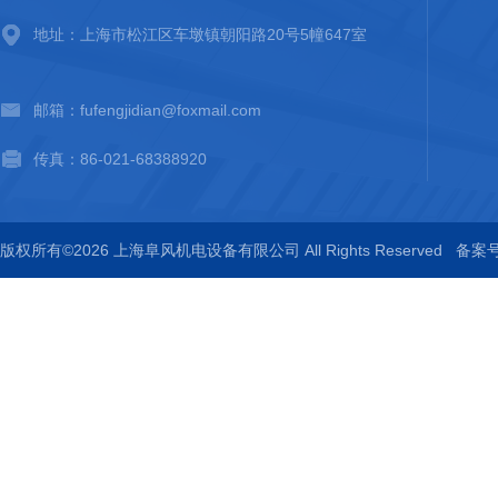
地址：上海市松江区车墩镇朝阳路20号5幢647室
邮箱：fufengjidian@foxmail.com
传真：86-021-68388920
版权所有©2026 上海阜风机电设备有限公司 All Rights Reserved
备案号