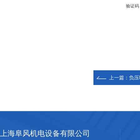
验证码
上一篇：
负压
上海阜风机电设备有限公司