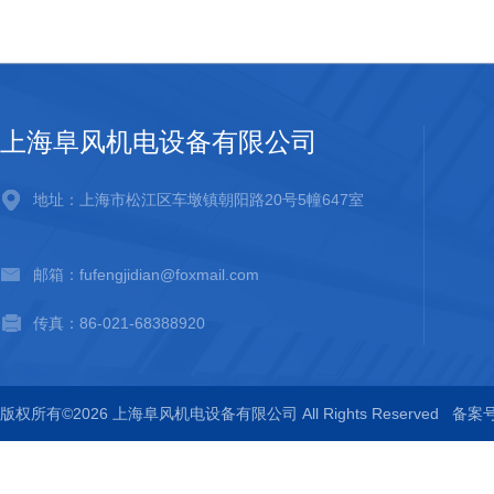
上海阜风机电设备有限公司
地址：上海市松江区车墩镇朝阳路20号5幢647室
邮箱：fufengjidian@foxmail.com
传真：86-021-68388920
版权所有©2026 上海阜风机电设备有限公司 All Rights Reserved
备案号