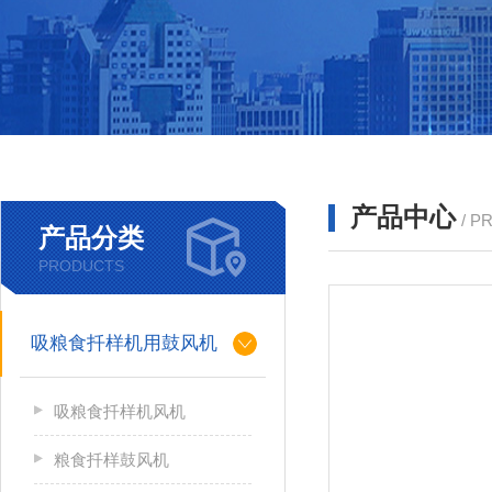
产品中心
/ P
产品分类
PRODUCTS
吸粮食扦样机用鼓风机
吸粮食扦样机风机
粮食扦样鼓风机