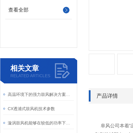
查看全部
相关文章
RELATED ARTICLES
高温环境下的强力鼓风解决方案：耐高温鼓风机的特点
产品详情
CX透浦式鼓风机技术参数
漩涡鼓风机能够在较低的功率下产生高压气流
阜风公司本着“品