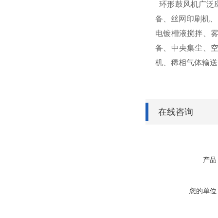
环形鼓风机广泛
备、丝网印刷机、
电镀槽液搅拌、
备、中央集尘、
机、稀相气体输送
在线咨询
产品
您的单位