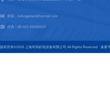
邮箱：fufengjidian@foxmail.com
传真：86-021-68388920
版权所有©2026 上海阜风机电设备有限公司 All Rights Reserved
备案号