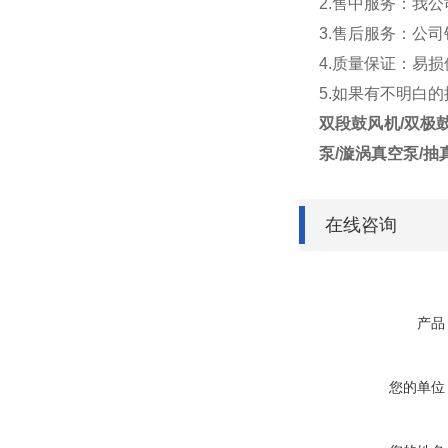
2.售中服务：我
3.售后服务：公
4.质量保证：易
5.如果有不明白
双段鼓风机/双极鼓
泵/漩涡真空泵/
在线咨询
产品
您的单位