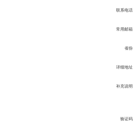
联系电话
常用邮箱
省份
详细地址
补充说明
验证码