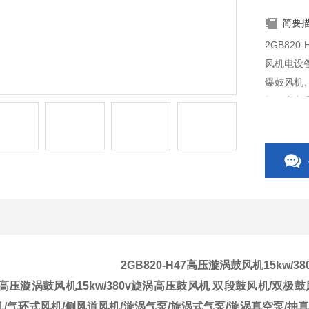
简要
2GB82
风机电设
爆鼓风机
机、离心
您值得信
2GB820-H47高压漩涡鼓风机15kw/
47高压漩涡鼓风机15kw/380v旋涡高压鼓风机
双段鼓风机/双极鼓
/气环式风机/侧风道风机/漩涡气泵/旋涡式气泵/漩涡真空泵/抽