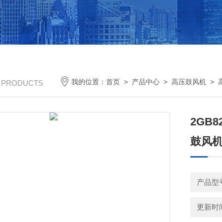
我的位置：
首页
>
产品中心
>
高压鼓风机
>
/ PRODUCTS
2GB
鼓风
产品型
更新时间：