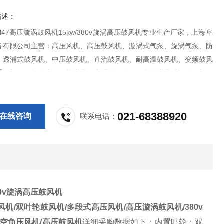
描述：
0-H47高压漩涡鼓风机15kw/380v旋涡高压鼓风机专业生产厂家，上海阜
备有限公司主营：高压风机、高压鼓风机、漩涡式气泵、旋涡气泵、防
、透浦式鼓风机、中压鼓风机、直流鼓风机、耐高温鼓风机、变频鼓风
通风机。干燥吹水风刀等产品；真诚的服务，可靠的产品质量阜风机电
赖张。
021-68388920
在线咨询
联系电话：
380v旋涡高压鼓风机
风机/双叶轮鼓风机/多段式高压风机/高压漩涡鼓风机/380v
真空负压风机/高压鼓风机
详细采购数据如下：内置叶轮：双