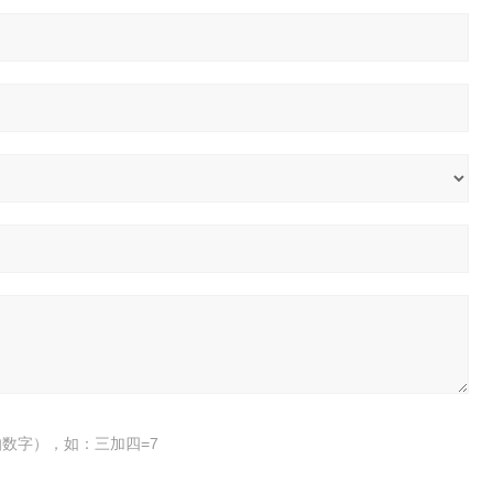
数字），如：三加四=7