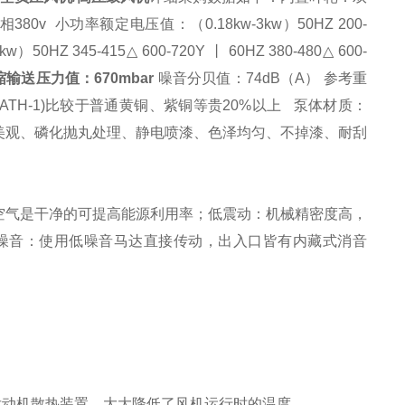
0v 小功率额定电压值：（0.18kw-3kw）50HZ 200-
50HZ 345-415△ 600-720Y 丨 60HZ 380-480△ 600-
压缩输送压力值：670mbar
噪音分贝值：74dB（A） 参考重
u-CATH-1)比较于普通黄铜、紫铜等贵20%以上 泵体材质：
美观、磷化抛丸处理、静电喷漆、色泽均匀、不掉漆、耐刮
空气是干净的可提高能源利用率；低震动：机械精密度高，
噪音：使用低噪音马达直接传动，出入口皆有内藏式消音
发动机散热装置，大大降低了风机运行时的温度。