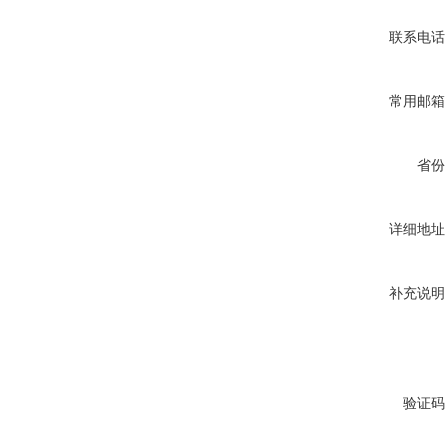
联系电话
常用邮箱
省份
详细地址
补充说明
验证码