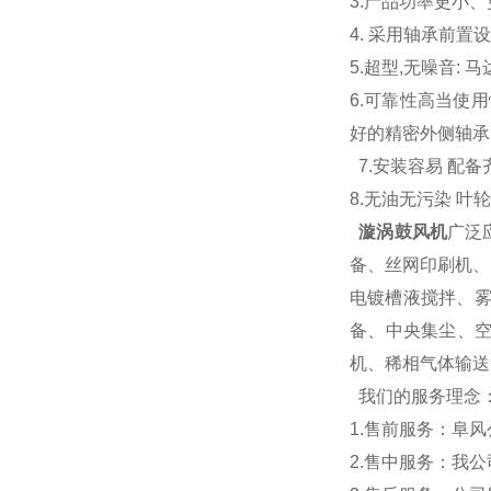
3.产品功率更小
4. 采用轴承前
5.超型,无噪音
6.可靠性高当使
好的精密外侧轴承
7.安装容易 配
8.无油无污染 
漩涡鼓风机
广泛
备、丝网印刷机、
电镀槽液搅拌、雾
备、中央集尘、
机、稀相气体输送
我们的服务理念
1.售前服务：阜
2.售中服务：我