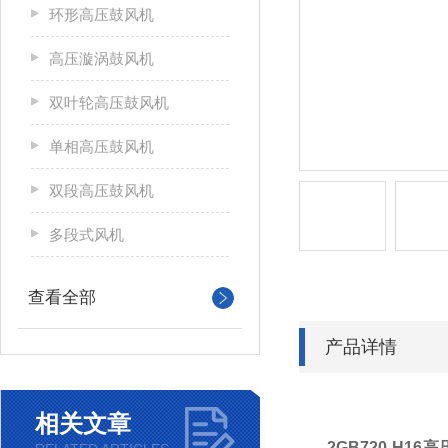
环形高压鼓风机
高压漩涡鼓风机
双叶轮高压鼓风机
单相高压鼓风机
双段高压鼓风机
多段式风机
查看全部
产品详情
相关文章
2GB720-H16