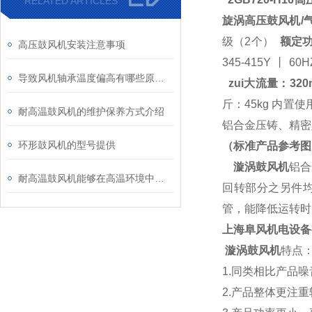
RELATED ARTICLES
旋涡高压鼓风机/
级（2个）
额定功
高压鼓风机安装注意事项
345-415Y 丨 60
导致风机轴承温度偏高有哪些原因呢
zui大流量：320
斤：45kg 内置
耐高温鼓风机的维护保养方式介绍
铝合金压铸
、精密
环形鼓风机的型号提供
（标准产品参考图
漩涡鼓风机
铝合
耐高温鼓风机能够在高温环境中稳定运行
回转部分之另件
管，能降低运转时
上海阜风机电设备
漩涡鼓风机
特点
1.同类相比产品
2.产品整体更注