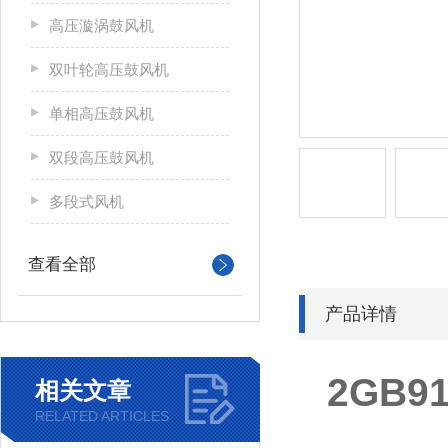
高压漩涡鼓风机
双叶轮高压鼓风机
单相高压鼓风机
双段高压鼓风机
多段式风机
查看全部
产品详情
2GB9
相关文章
RELATED ARTICLES