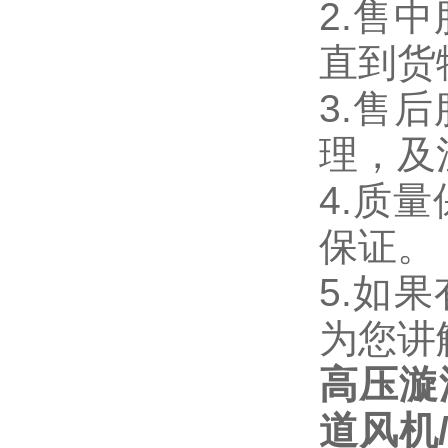
2.售
直到货
3.售
理，及
4.质
保证。
5.如
为您讲
高压漩
道风机