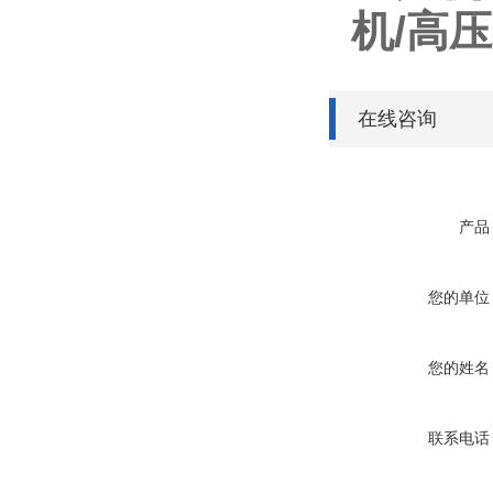
机/高
在线咨询
产品
您的单位
您的姓名
联系电话