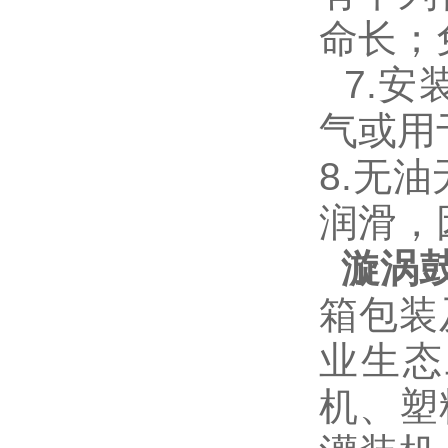
命长；
7.安
气或用
8.无
润滑，
漩涡
箱包装
业生态
机、塑