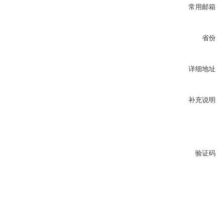
常用邮箱
省份
详细地址
补充说明
验证码