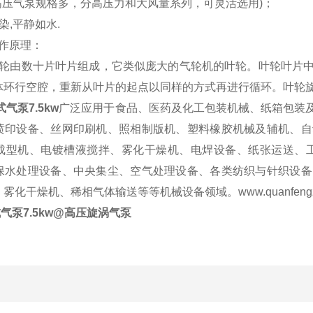
高压气泵规格多，分高压力和大风量系列，可灵活选用)；
染,平静如水.
作原理：
轮由数十片叶片组成，它类似庞大的气轮机的叶轮。叶轮叶片中
体环行空腔，重新从叶片的起点以同样的方式再进行循环。叶轮旋
气泵7.5kw
广泛应用于食品、医药及化工包装机械、纸箱包装
喷印设备、丝网印刷机、照相制版机、塑料橡胶机械及辅机、自
成型机、电镀槽液搅拌、雾化干燥机、电焊设备、纸张运送、工
保水处理设备、中央集尘、空气处理设备、各类纺织与针织设备
雾化干燥机、稀相气体输送等等机械设备领域。www.quanfeng
气泵7.5kw
@
高压旋涡气泵