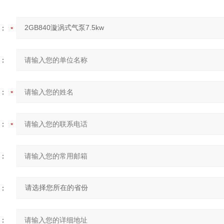
：
：
：
：
：
：
：