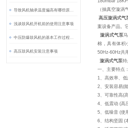
180mbar 
（抽真空漩涡
导致风机轴承温度偏高有哪些原因呢
高压漩涡式气
浅谈鼓风机开机前的使用注意事项
案设备产品。
漩涡式气泵
中压防爆鼓风机的基本工作过程及结构特点
棉，具有体积
高压鼓风机安装注意事项
50Hz-60Hz共用。
漩涡式气泵
特
一、主要特点
1、高效率、
2、安装容易(
3、可靠性高(
4、低震动 (
5、低噪音 (
6、结构坚固 