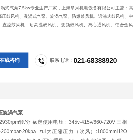
0漩涡式气泵7.5kw专业生产厂家，上海阜风机电设备有限公司主营：高
高压鼓风机、漩涡式气泵、旋涡气泵、防爆鼓风机、透浦式鼓风机、中
、直流鼓风机、耐高温鼓风机、变频鼓风机、离心通风机、铝合金风
干燥风刀、 工业吸尘器等产品；真诚的服务，可靠的产品质量，良好
后。
021-68388920
在线咨询
联系电话：
压旋涡气泵
930
rpm转/分
额定使用电压：345v-415v/660-720V 三相
200mbar-20kpa zui大压缩压力（吹风）:1800mmH2O