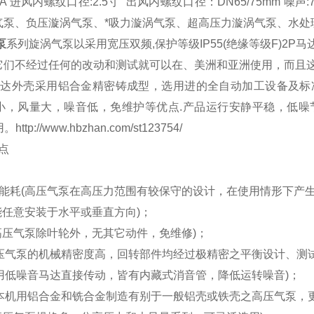
18KPA 进风内螺纹口径:2.5寸 出风内螺纹口径：DN65/75mm 
气泵、负压漩涡气泵、*吸力漩涡气泵、超高压力漩涡气泵、水处
泵
系列旋涡气泵以采用宽压双频,保护等级IP55(绝缘等级F)2
它们不经过任何的改动和测试就可以在、美洲和亚洲使用，而且
马达外壳采用铝合金精密铸成型，选用进的全自动加工设备及标
小，风量大，噪音低，免维护等优点.产品运行安静平稳，低噪
http://www.hbzhan.com/st123754/
点
：
低能耗(高压气泵在高压力范围有较保守的设计，在使用情形下产生
能任意安装于水平或垂直方向)；
高压气泵除叶轮外，无其它动件，免维修)；
高压气泵的机械精密度高，回转部件均经过极精密之平衡设计、测
使用低噪音马达直接传动，皆有内藏式消音管，降低运转噪音)；
(本机用铝合金和铣合金制造有别于一般铝壳或铁壳之高压气泵，