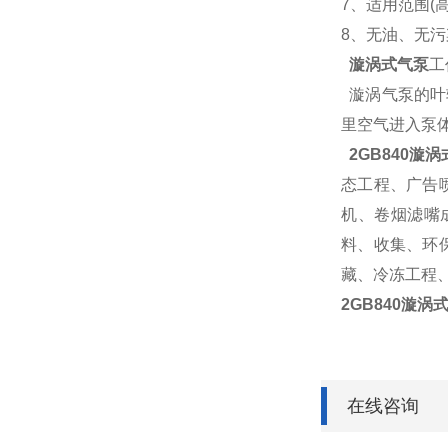
7、适用范围(
8、无油、无污
漩涡式气泵
工
漩涡气泵的叶
里空气进入泵
2GB840
漩涡式
态工程、广告
机、卷烟滤嘴
料、收集、环
藏、冷冻工程、
2GB840
漩涡式
在线咨询