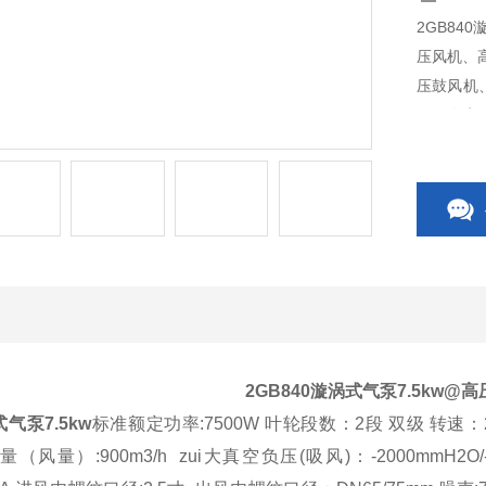
2GB84
压风机、
压鼓风机
刀、吹水
无忧的售
2GB840
漩涡式气泵7.5kw
@高
气泵7.5kw
标准额定功率:7500W 叶轮段数：2段 双级 转速：2
流量（风量）:900m3/h zui大真空负压(吸风)：-2000mmH2O/-