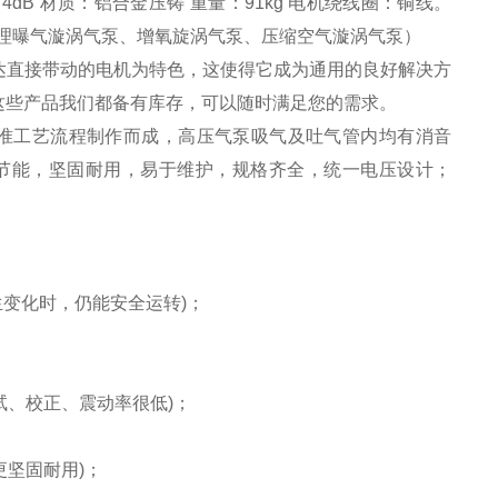
噪声:74dB 材质：铝合金压铸 重量：91kg 电机绕线圈：铜线。
理曝气漩涡气泵、增氧旋涡气泵、压缩空气漩涡气泵）
P马达直接带动的电机为特色，这使得它成为通用的良好解决方
这些产品我们都备有库存，可以随时满足您的需求。
准工艺流程制作而成，高压气泵吸气及吐气管内均有消音
节能，坚固耐用，易于维护，规格齐全，统一电压设计；
变化时，仍能安全运转)；
试、校正、震动率很低)；
更坚固耐用)；