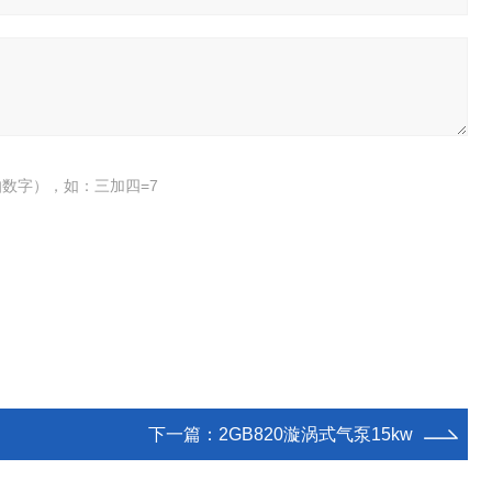
数字），如：三加四=7
下一篇：
2GB820漩涡式气泵15kw