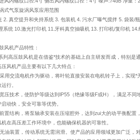
ar 进风内螺纹口径:4寸 侧出风内螺纹口径：4寸 噪声:74dB 净重：2
涡式气泵旋涡风泵应用范围
 2. 真空提升和夹持系统 3. 包装机 4. 污水厂曝气搅拌 5. 袋装/
理系统 10.激光打印机 11.牙科真空抽吸机 13. 打印机/复印机 14
鼓风机产品特性：
系列高压鼓风机是在借鉴*技术的基础上自主研发而成，特别是
高压风机产品主要有以下几大特点：
采用交流电机作为驱动，将叶轮直接安装在电机转子上，实现*无
效运行。
宽压技术，使防护等级达到IP55（绝缘等级F或H），满足不
护启动快，安全可靠等优势。
承前置结构，将泵轴承安装在压缩腔外，达到zui大的动平衡配
风机在高压差工作环境中，也能确保机器的可靠性。
用无油装置，传动系统无需润滑。使产品的应用领域更加广泛，