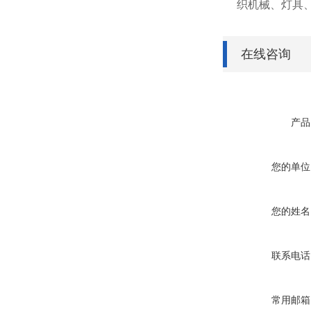
织机械、灯具、
在线咨询
产品
您的单位
您的姓名
联系电话
常用邮箱