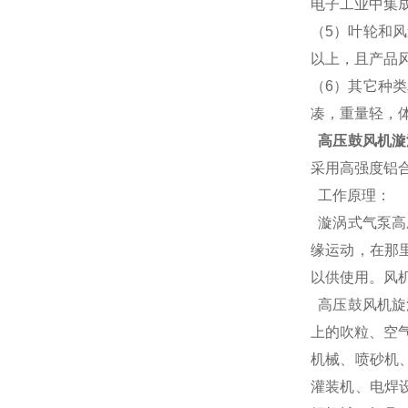
电子工业中集
（5）叶轮和
以上，且产品
（6）其它种
凑，重量轻，
高压鼓风机漩
采用高强度铝合
工作原理：
漩涡式气泵高
缘运动，在那
以供使用。风
高压鼓风机旋
上的吹粒、空
机械、喷砂机
灌装机、电焊