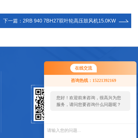
下一篇：
2RB 940 7BH27双叶轮高压鼓风机15.0KW
在线交流
咨询热线：15221392169
您好！欢迎前来咨询，很高兴为您
扫一扫关注我们
服务，请问您要咨询什么问题呢？
SCAN
您好，看您停留很久了，是否找到
了需求产品，您可以直接在线与我
联系！