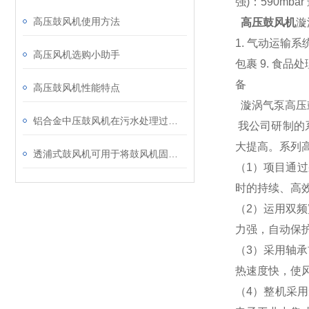
强)：590mb
高压鼓风机使用方法
高压鼓风机
漩
1. 气动运输系统
高压风机选购小助手
包裹 9. 食品处
备
高压鼓风机性能特点
漩涡气泵高压
铝合金中压鼓风机在污水处理过程中的作用介绍
我公司研制的
大提高。系列
透浦式鼓风机可用于将鼓风机固定在所需的位置或结构上
（1）项目通过
时的持续、高
（2）运用双频
力强，自动保
（3）采用轴
热速度快，使
（4）整机采