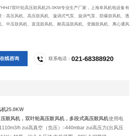
20 7HH47双叶轮高压鼓风机25.0KW专业生产厂家，上海阜风机电设备有
营：高压风机、高压鼓风机、漩涡式气泵、旋涡气泵、防爆鼓风机、透
机、中压鼓风机、直流鼓风机、耐高温鼓风机、变频鼓风机、离心通风
吹水风刀等产品；真诚的服务，可靠的产品质量，良好无忧的售后，阜
值得信赖张。
021-68388920
在线咨询
联系电话：
机25.0KW
*压鼓风机，双叶轮高压鼓风机，多段式高压鼓风机
使
用电
110m3/h zui高真空（负压）:-44
0mbar zui高压力(出风压