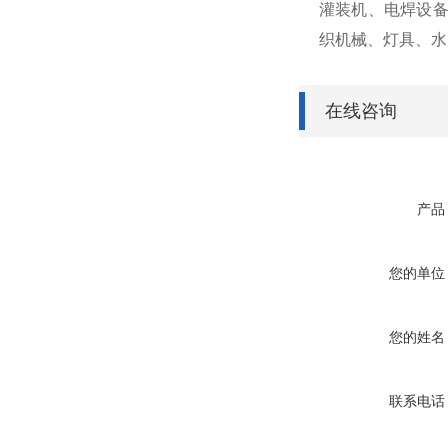
灌装机、电焊设备
织机械、灯具、水产
在线咨询
产品
您的单位
您的姓名
联系电话