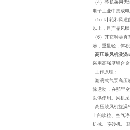
（4）整机采用无
电子工业中集成电
（5）叶轮和风道
以上，且产品风噪
（6）其它种类真
凑，重量轻，体积
高压鼓风机漩涡
采用高强度铝合金
工作原理：
漩涡式气泵高压
缘运动，在那里空
以供使用。风机采
高压鼓风机旋涡气
上的吹粒、空气净
机械、喷砂机、卫