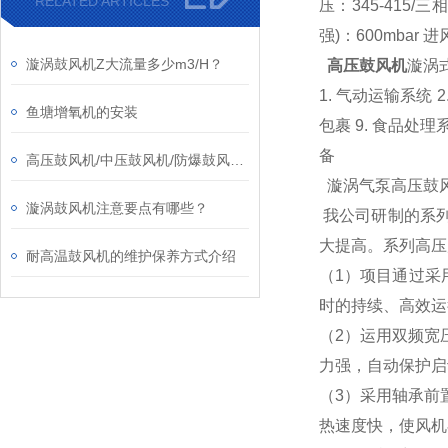
RELATED ARTICLES
压：345-415/三
强)：600mbar 
漩涡鼓风机Z大流量多少m3/H？
高压鼓风机
漩涡
1. 气动运输系统 2
鱼塘增氧机的安装
包裹 9. 食品处理系
备
高压鼓风机/中压鼓风机/防爆鼓风机/透浦式鼓风机价格选型参考
漩涡气泵高压鼓
漩涡鼓风机注意要点有哪些？
我公司研制的系列
大提高。系列高压
耐高温鼓风机的维护保养方式介绍
（1）项目通过采
时的持续、高效运
（2）运用双频宽
力强，自动保护启
（3）采用轴承前
热速度快，使风机