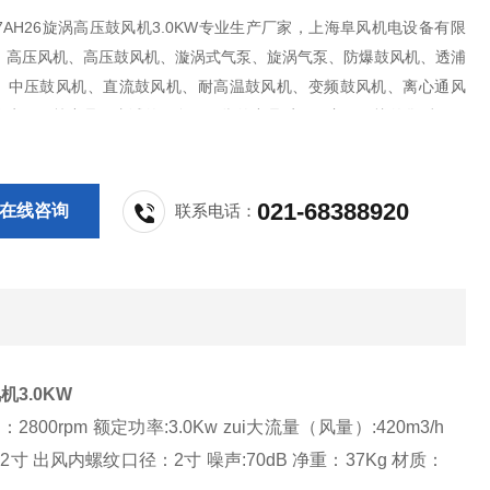
30 7AH26旋涡高压鼓风机3.0KW专业生产厂家，上海阜风机电设备有限
：高压风机、高压鼓风机、漩涡式气泵、旋涡气泵、防爆鼓风机、透浦
、中压鼓风机、直流鼓风机、耐高温鼓风机、变频鼓风机、离心通风
吹水风刀等产品；真诚的服务，可靠的产品质量，良好无忧的售后，阜
值得信赖张。
021-68388920
在线咨询
联系电话：
机3.0KW
：2800rpm 额定功率:3.0Kw zui大流量（风量）:420m3/h
径:2寸 出风内螺纹口径：2寸 噪声:70dB 净重：
37K
g 材质：