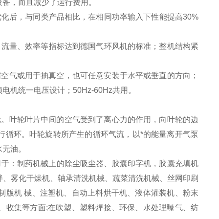
设备，而且减少了运行费用。
化后，与同类产品相比，在相同功率输入下性能提高30%
、流量、效率等指标达到德国气环风机的标准；整机结构紧
缩空气或用于抽真空，也可任意安装于水平或垂直的方向；
统一电压设计；50Hz-60Hz共用。
。叶轮叶片中间的空气受到了离心力的作用，向叶轮的边
行循环。叶轮旋转所产生的循环气流，以*的能量离开气泵
水无油。
用于：制药机械上的除尘吸尘器、胶囊印字机，胶囊充填机
拌、雾化干燥机、轴承清洗机械、蔬菜清洗机械、丝网印刷
制版机 械、注塑机、自动上料烘干机、液体灌装机、粉末
、收集等方面;在吹塑、塑料焊接、环保、水处理曝气、纺