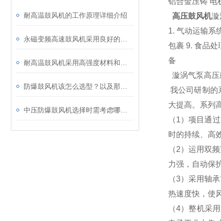
铝合金压铸 电
耐高温鼓风机的工作原理详细介绍
高压鼓风机
漩
1. 气动运输系统
永磁变频高速鼓风机采用良好的控制系统和保护装置
包裹 9. 食品处
备
耐高温鼓风机采用高强度材料和良好的冷却技术
漩涡气泵高压
防爆鼓风机该怎么选型？以及那些工矿场合需要防爆风机！
我公司研制的
大提高。系列
中压防爆鼓风机选择时需考虑哪些因素？
（1）项目通过
时的持续、高
（2）运用双频
力强，自动保
（3）采用轴
热速度快，使
（4）整机采