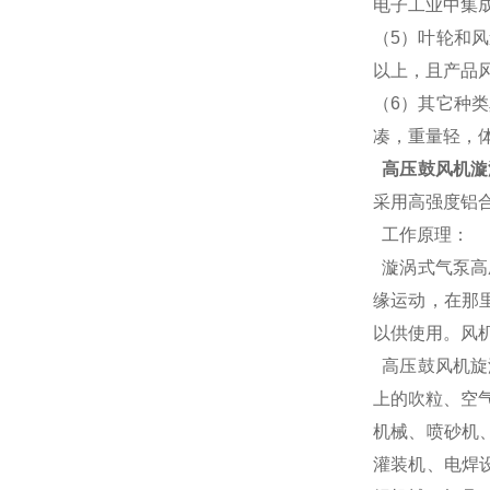
电子工业中集
（5）叶轮和
以上，且产品
（6）其它种
凑，重量轻，
高压鼓风机漩
采用高强度铝合
工作原理：
漩涡式气泵高
缘运动，在那
以供使用。风
高压鼓风机旋
上的吹粒、空
机械、喷砂机
灌装机、电焊