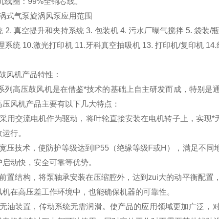
机线圈：99%全铜芯线。
涡式气泵旋涡风泵应用范围
 2. 真空提升和夹持系统 3. 包装机 4. 污水厂曝气搅拌 5. 袋装/
理系统 10.激光打印机 11.牙科真空抽吸机 13. 打印机/复印机 14
鼓风机产品特性：
系列高压鼓风机是在借鉴*技术的基础上自主研发而成，特别是
高压风机产品主要有以下几大特点：
采用交流电机作为驱动，将叶轮直接安装在电机转子上，实现*无
效运行。
宽压技术，使防护等级达到IP55（绝缘等级F或H），满足不
护启动快，安全可靠等优势。
承前置结构，将泵轴承安装在压缩腔外，达到zui大的动平衡配
风机在高压差工作环境中，也能确保机器的可靠性。
用无油装置，传动系统无需润滑。使产品的应用领域更加广泛，