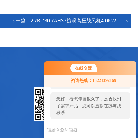
下一篇：
2RB 730 7AH37旋涡高压鼓风机4.0KW
在线交流
您好！欢迎前来咨询，很高兴为您
咨询热线：15221392169
服务，请问您要咨询什么问题呢？
您好，看您停留很久了，是否找到
扫一扫关注我们
了需求产品，您可以直接在线与我
联系！
SCAN