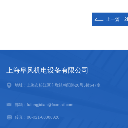
上一篇：
2
上海阜风机电设备有限公司
地址：上海市松江区车墩镇朝阳路20号5幢647室
邮箱：fufengjidian@foxmail.com
传真：86-021-68388920