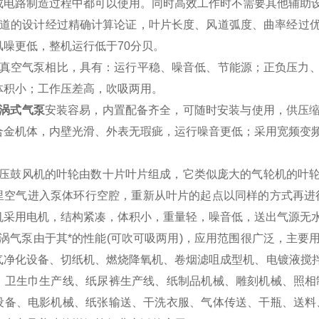
成电路制造过程中都可以使用。同时高效工作时不需要其他辅助
风道的设计经过精确计算论证，叶片长度、风道弧度、曲率经过优
风噪更低，整机运行低于70分贝。
类真空气泵相比，具有：运行平稳、噪音低、节能源；正负压力
体积小；工作压差高，吹吸两用。
涡式气泵
安装容易，内置配备齐全，可随时安装与使用，供压
金机体，内壁光滑、外表无瑕疵，运行噪音更低；采用宽频变频电机
压鼓风机的叶轮由数十片叶片组成，它类似庞大的气轮机的叶轮
里空气进入泵体环行空腔，重新从叶片的起点以同样的方式再进
机采用电机，结构紧凑，体积小，重量轻，噪音低，送出气源无
涡气泵由于其*的性能(可吹可吸两用)，应用范围很广泛，主要
气净化设备、切纸机、燃烧降氧机、卷烟滤咀成型机、电镀液搅
、卫生巾生产线、纸尿裤生产线、纸制品机械、雕刻机械、照相
设备、电影机械、纸张输送、干洗衣服、气体传送、干瓶、送料