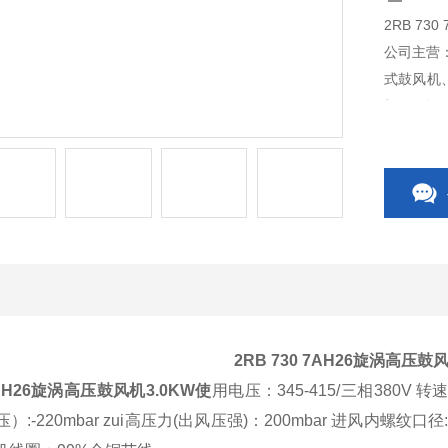
2RB 7
公司主营
式鼓风机
机。干燥
风机电您
2RB 730 7AH26旋涡高压鼓风
 7AH26旋涡高压鼓风机3.0KW
使
用电压：345-415/三相380V 转速
）:-220mbar zui高压力(出风压强)：200mbar 进风内螺纹口