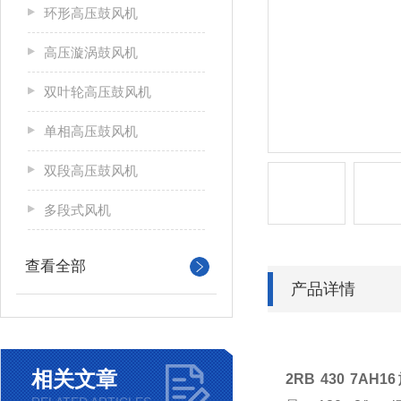
环形高压鼓风机
高压漩涡鼓风机
双叶轮高压鼓风机
单相高压鼓风机
双段高压鼓风机
多段式风机
查看全部
产品详情
相关文章
2RB 430 7A