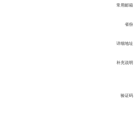
常用邮箱
省份
详细地址
补充说明
验证码