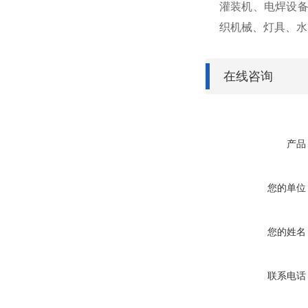
灌装机、电焊设备
织机械、灯具、水产
在线咨询
产品
您的单位
您的姓名
联系电话