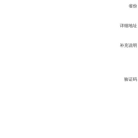
省份
详细地址
补充说明
验证码