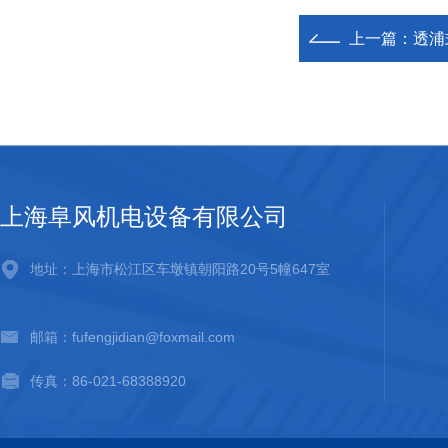
上一篇：
透浦
上海阜风机电设备有限公司
地址：上海市松江区车墩镇朝阳路20号5幢647室
邮箱：fufengjidian@foxmail.com
传真：86-021-68388920