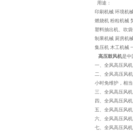
用途：
印刷机械 环境机械
燃烧机 粉粒机械 
塑料抽出机、吹袋
制果机械 厨房机械
集压机 木工机械 
高压鼓风机
是中
一、全风高压风机
二、全风高压风机的
小时免维护，相当
三、全风高压风
四、全风高压风机
五、全风高压风机
六、全风高压风
七、全风高压风机