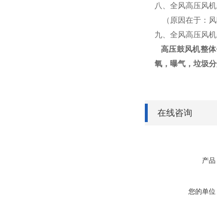
八、全风高压风机
（原因在于：风
九、全风高压风机
高压鼓风机
整体
氧，曝气，垃圾分
在线咨询
产品
您的单位