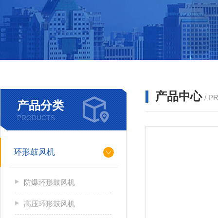
产品中心
/ P
产品分类
PRODUCTS
环形鼓风机
防爆环形鼓风机
高压环形鼓风机