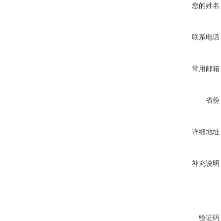
您的姓名
联系电话
常用邮箱
省份
详细地址
补充说明
验证码