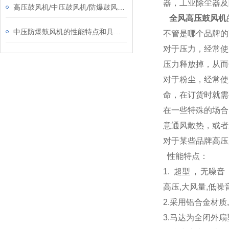
器，工业除尘器及
高压鼓风机/中压鼓风机/防爆鼓风机/透浦式鼓风机价格选型参考
全风高压鼓风机
中压防爆鼓风机的性能特点和具体应用场景
不管是哪个品牌的
对于压力，经常使
压力释放掉，从
对于粉尘，经常使
命，在订货时就
在一些特殊的场合
意通风散热，或者
对于某些品牌高压
性能特点：
1. 超型 , 无
高压,大风量,低噪
2.采用铝合金材
3.马达为全闭外