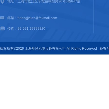
地址：上海市松江区车墩镇朝阳路20号5幢647室
邮箱：fufengjidian@foxmail.com
传真：86-021-68388920
版权所有©2026 上海阜风机电设备有限公司 All Rights Reserved
备案号