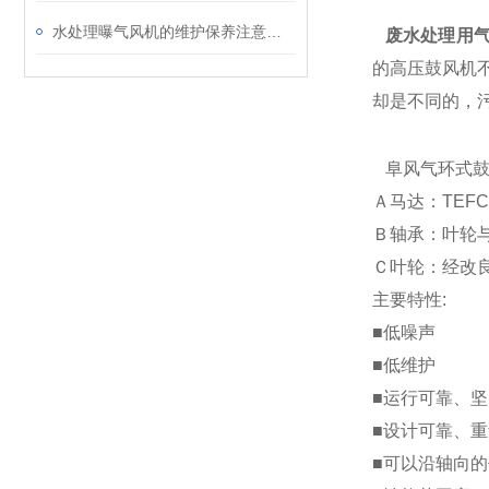
水处理曝气风机的维护保养注意事项
废水处理用
的高压鼓风机
却是不同的，
阜风气环式
Ａ马达：TEFC
Ｂ轴承：叶轮
Ｃ叶轮：经改
主要特性:
■低噪声
■低维护
■运行可靠、
■设计可靠、
■可以沿轴向