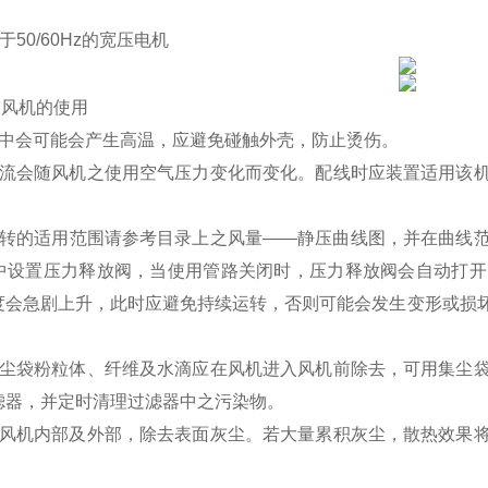
50/60Hz的宽压电机
鼓风机
的使用
用中会可能会产生高温，应避免碰触外壳，防止烫伤。
电流会随风机之使用空气压力变化而变化。配线时应装置适用该
运转的适用范围请参考目录上之风量——静压曲线图，并在曲线
中设置压力释放阀，当使用管路关闭时，压力释放阀会自动打开
度会急剧上升，此时应避免持续运转，否则可能会发生变形或损
、尘袋粉粒体、纤维及水滴应在风机进入风机前除去，可用集尘
滤器，并定时清理过滤器中之污染物。
理风机内部及外部，除去表面灰尘。若大量累积灰尘，散热效果