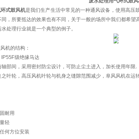
废水处理用气环式鼓风
气环式鼓风机
是我们生产生活中常见的一种通风设备，使用高压
不同，所要抵达的效果也有不同，关于一般的场所中我们都希望
污水处理行业就是一个典型的例子。
鼓风机
的结构：
 IP55F级绝缘马达
与轴部间，采用密封防尘设计，可防止尘土进入，加长使用年限.
良之叶轮，高压风机叶轮与机身之缝隙范围减少，阜风风机在运
坚固耐用
重量轻
的任何方位安装