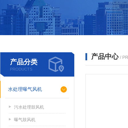
产品中心
/ P
产品分类
PRODUCTS
水处理曝气风机
污水处理鼓风机
曝气鼓风机