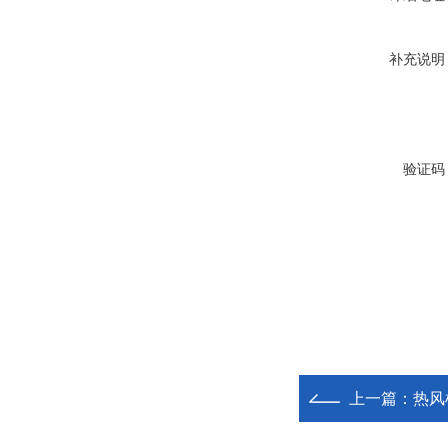
补充说明
验证码
上一篇：
热风