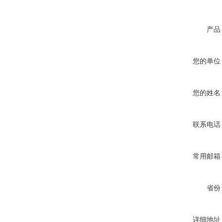
产品
您的单位
您的姓名
联系电话
常用邮箱
省份
详细地址