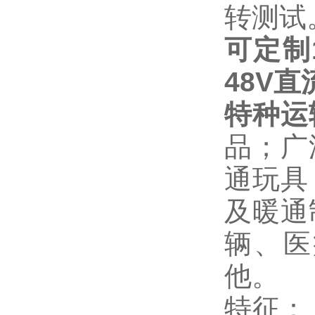
转测试
可定制
48V
特种运
品；广
通玩具
及暖通
辆、医
他。
特征：