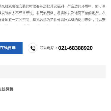
鼓风机规格在安装的时候要考虑把其安装到一个合适的环境中。如，阜
以安装在人不经常经过、非易燃易爆、易腐蚀以及地面平整的场所。在
候要留有一定的空间，阜风风机为了延长高压风机的使用寿命，可以安
等对其周围的环境进行降温。这样做保护人员安全，为日常工作也提供
保障了安装效益的大化。
021-68388920
在线咨询
联系电话：
形鼓风机