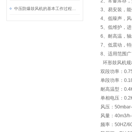
2、常备库存
中压防爆鼓风机的基本工作过程及结构特点
3、易安装，
4、低噪声，
5、低维护，
6、耐高温，
7、低震动，
8、适用范围
环形鼓风机规
双段功率：0.75KW
单段功率：0.18KW
耐高温型：0.4KW 
单相电压：0.2KW 
风压：50mbar-
风量：40m3/
频率：50HZ