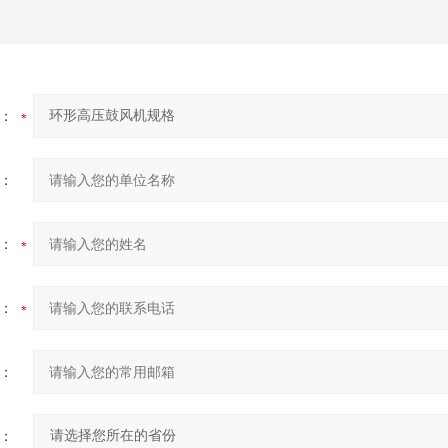
：
：
：
：
：
：