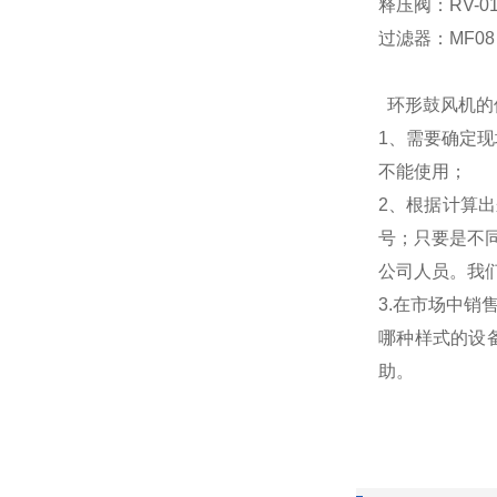
释压阀：RV-0
过滤器：MF08 M
环形鼓风机的
1、需要确定
不能使用
2、根据计算
号；只要是不
公司人员。我
3.在市场中
哪种样式的设
助。