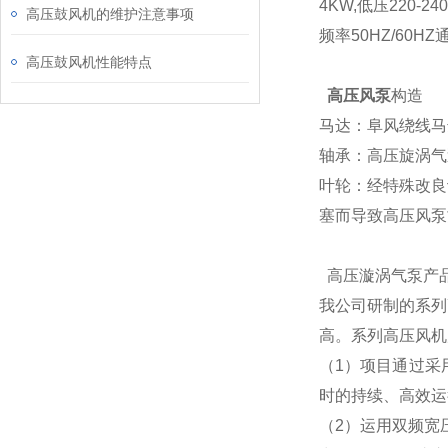
4KW,低压220-
高压鼓风机的维护注意事项
频率50HZ/60HZ
高压鼓风机性能特点
高压风泵
构造
马达：阜风绕线马
轴承：高压旋涡气
叶轮：经特殊改良
塞而导致高压风泵
高压漩涡气泵产
我公司研制的系列
高。系列高压风机
（1）项目通过采
时的持续、高效运
（2）运用双频宽