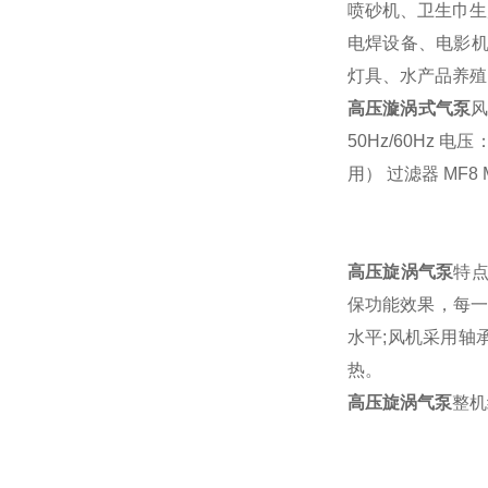
喷砂机、卫生巾生
电焊设备、电影机
灯具、水产品养
高压漩涡式气泵
风
50Hz/60Hz 
用） 过滤器 MF8 M
高压旋涡气泵
特
保功能效果，每一
水平;风机采用轴
热。
高压旋涡气泵
整机