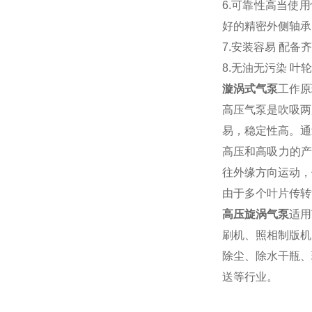
6.可靠性高当使
好的精密外侧轴承
7.安装容易 配
8.无油无污染 
漩涡式气泵
工作原
高压气泵是吹吸两
易，稳定性高。通
高压和高吸力的产
往外缘方向运动，
由于多个叶片传转
高压旋涡气泵
适用
刷机、照相制版机
除尘、除水干瓶、
送等行业。