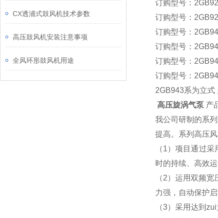
订购型号：2GB920
CX透浦式鼓风机技术参数
订购型号：2GB920
订购型号：2GB940
高压鼓风机安装注意事项
订购型号：2GB940
全风环形鼓风机用途
订购型号：2GB943
订购型号：2GB943
2GB943系为立
高压旋涡气泵
产
我公司研制的系列
提高。系列高压风
（1）项目通过采
时的持续、高效运
（2）运用双频宽
力强，自动保护启
（3）采用达到z