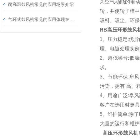
为空气动能的电
耐高温鼓风机常见的应用场景介绍
转，并使转子槽中
气环式鼓风机常见的应用体现在哪些方面？
吸料、吸尘、环保
RB高压环形鼓风
1、压力稳定:优
理、电镀处理实例
2、超低噪音:低
求。
3、节能环保:阜
污染，拥有“高、
4、用途广泛:阜
客户在选用时更具
5、维护简单:除
大量的运行和维护
高压环形鼓风机